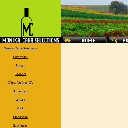
Monica Caha Selections
Forstreiter
Fritsch
Grooner
Güner Veltliner GV
Neumeister
Nittnaus
Pöckl
Stadlmann
Strohmeier