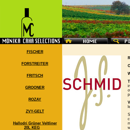
FISCHER
R
FORSTREITER
O
W
FRITSCH
T
i
GROONER
o
p
ROZAY
V
l
ZVY-GELT
S
c
m
Hallodri Grüner Veltliner
w
20L KEG