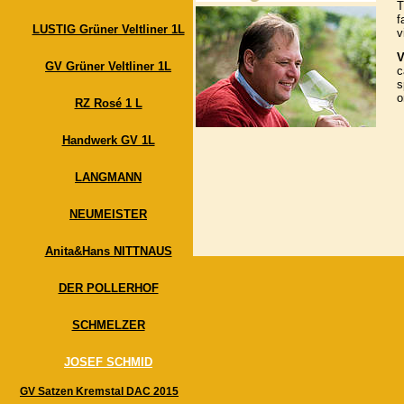
T
f
LUSTIG Grüner Veltliner 1L
v
V
GV Grüner Veltliner 1L
c
s
o
RZ Rosé 1 L
Handwerk GV 1L
LANGMANN
NEUMEISTER
Anita&Hans NITTNAUS
DER POLLERHOF
SCHMELZER
JOSEF SCHMID
GV Satzen Kremstal DAC 2015